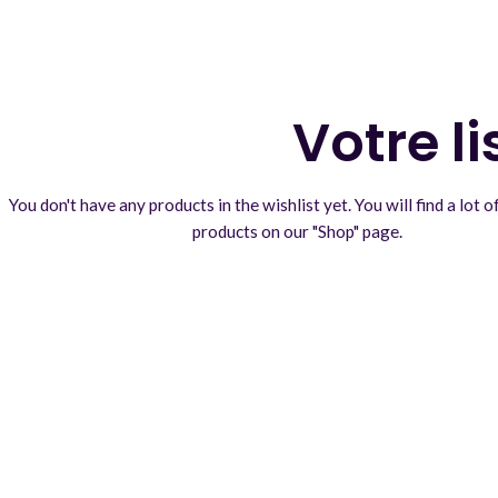
Votre li
You don't have any products in the wishlist yet.
You will find a lot o
products on our "Shop" page.