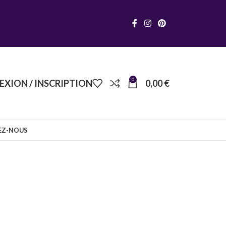
0
XION / INSCRIPTION
0,00
€
EZ-NOUS