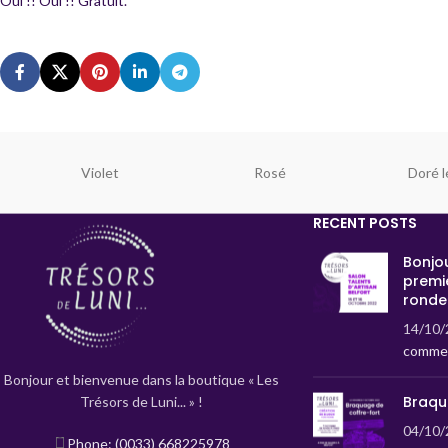
Oui !! Oui !! Gratuit.
Violet
Rosé
Doré l
RECENT POSTS
Bonjou
premi
ronde
14/10/
commen
Bonjour et bienvenue dans la boutique « Les
Braqu
Trésors de Luni... » !
04/10/
Phone: (0033) 668225978