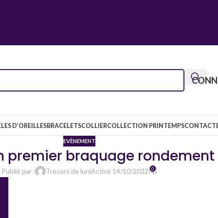
CONNE
LES D’OREILLES
BRACELETS
COLLIER
COLLECTION PRINTEMPS
CONTACT
EVÈNEMENT
un premier braquage rondement m
0
Publié par :
Tresors de luni
Activé 14/10/2022