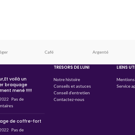
éger
Café
Argenté
TRESORS DE LUNI
LIENS UT
r,Et voilà un
Notre histoire
Mentions 
er braquage
Conseils et astuces
Service a
ment mené !!!!!
Conseil d’entretien
2022
Pas de
Contactez-nous
taires
age de coffre-fort
2022
Pas de