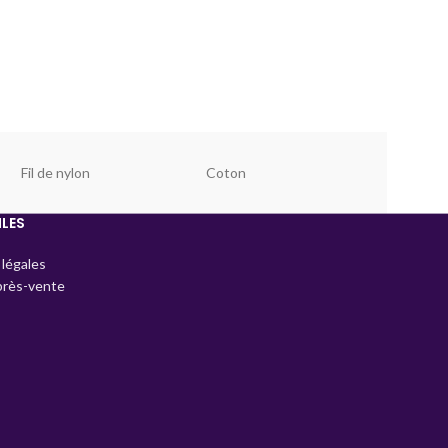
Fil de nylon
Coton
ILES
légales
près-vente