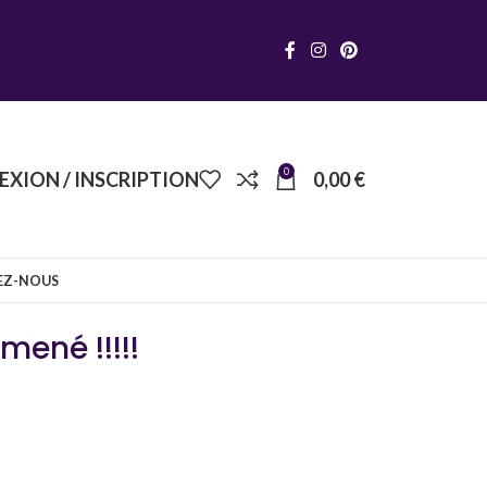
0
XION / INSCRIPTION
0,00
€
EZ-NOUS
ené !!!!!