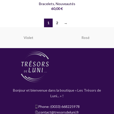
Bracelets
,
Nouveautés
60,00
€
1
2
→
Violet
Rosé
Bonjour et bienvenue dans la boutique « Les Trésors de
Luni... » !
Phone: (0033) 668225978
contact@tresorsdeluni.fr