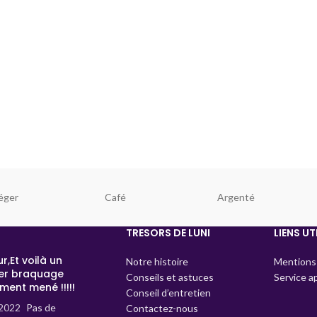
éger
Café
Argenté
TRESORS DE LUNI
LIENS UT
r,Et voilà un
Notre histoire
Mentions 
er braquage
Conseils et astuces
Service a
ment mené !!!!!
Conseil d’entretien
2022
Pas de
Contactez-nous