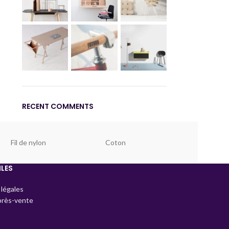
RECENT COMMENTS
Fil de nylon
Coton
ILES
légales
près-vente