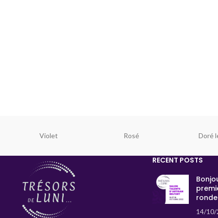
Violet
Rosé
Doré l
RECENT POSTS
Bonjou
premi
ronde
14/10/