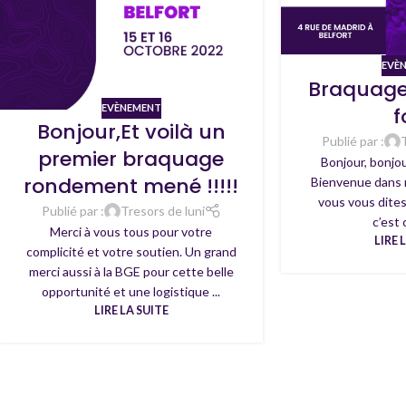
EVÈ
Braquage
EVÈNEMENT
f
Bonjour,Et voilà un
Publié par :
premier braquage
Bonjour, bonjou
rondement mené !!!!!
Bienvenue dans m
vous vous dites
Publié par :
Tresors de luni
c’est 
Merci à vous tous pour votre
LIRE 
complicité et votre soutien. Un grand
merci aussi à la BGE pour cette belle
opportunité et une logistique ...
LIRE LA SUITE