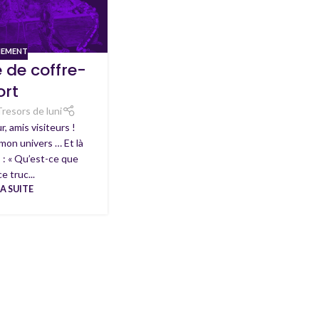
NEMENT
 de coffre-
ort
Tresors de luni
r, amis visiteurs !
on univers … Et là
 : « Qu’est-ce que
ce truc...
LA SUITE