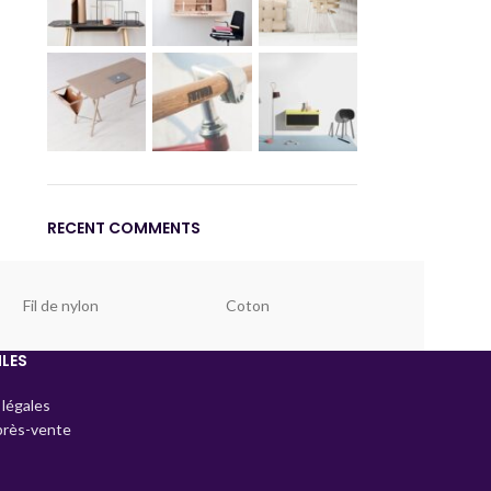
RECENT COMMENTS
Fil de nylon
Coton
ILES
légales
près-vente