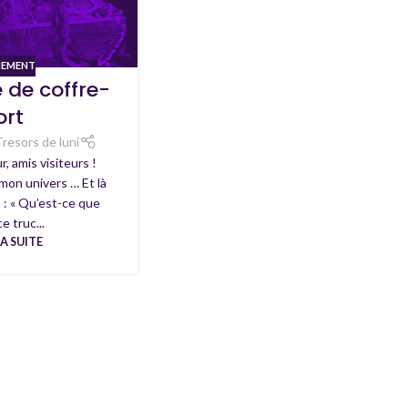
NEMENT
 de coffre-
ort
Tresors de luni
r, amis visiteurs !
on univers … Et là
 : « Qu’est-ce que
ce truc...
LA SUITE