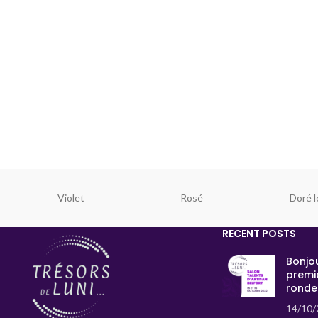
Violet
Rosé
Doré l
RECENT POSTS
Bonjou
premi
ronde
14/10/