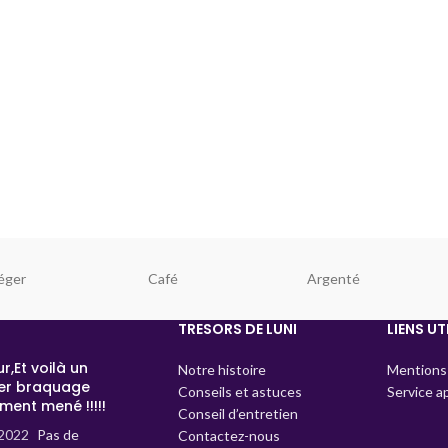
éger
Café
Argenté
TRESORS DE LUNI
LIENS UT
r,Et voilà un
Notre histoire
Mentions 
er braquage
Conseils et astuces
Service a
ment mené !!!!!
Conseil d’entretien
2022
Pas de
Contactez-nous