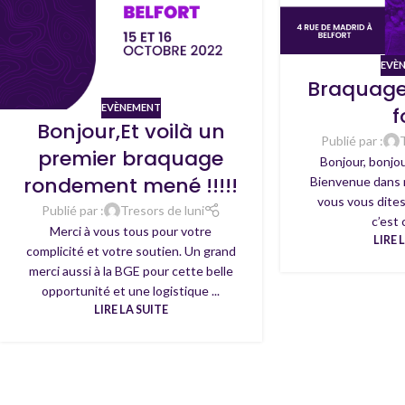
EVÈ
Braquage
EVÈNEMENT
f
Bonjour,Et voilà un
Publié par :
premier braquage
Bonjour, bonjou
rondement mené !!!!!
Bienvenue dans m
vous vous dites
Publié par :
Tresors de luni
c’est 
Merci à vous tous pour votre
LIRE 
complicité et votre soutien. Un grand
merci aussi à la BGE pour cette belle
opportunité et une logistique ...
LIRE LA SUITE