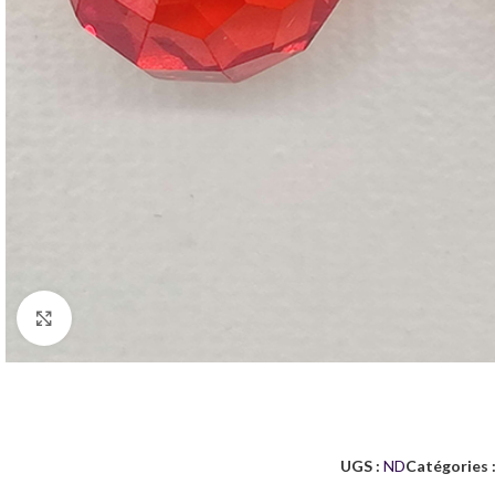
Agrandir
UGS :
ND
Catégories 