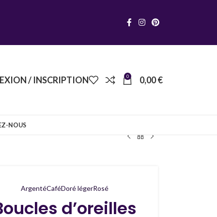
0
XION / INSCRIPTION
0,00
€
EZ-NOUS
Argenté
Café
Doré léger
Rosé
Boucles d’oreilles