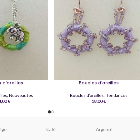
 d’oreilles
Boucles d’oreilles
lles
,
Nouveautés
Boucles d’oreilles
,
Tendances
8,00
€
18,00
€
éger
Café
Argenté