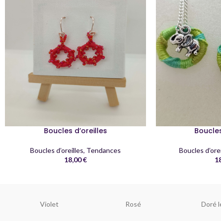
Boucles d’oreilles
Boucles
Boucles d’oreilles
,
Tendances
Boucles d’orei
18,00
€
1
Violet
Rosé
Doré l