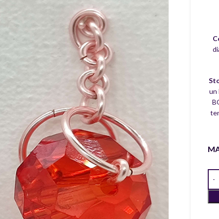
C
di
St
un 
BO
te
MA