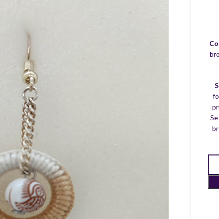
Co
bro
S
fo
pr
Se
br