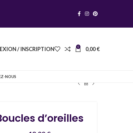
0
XION / INSCRIPTION
0,00
€
EZ-NOUS
Boucles d’oreilles