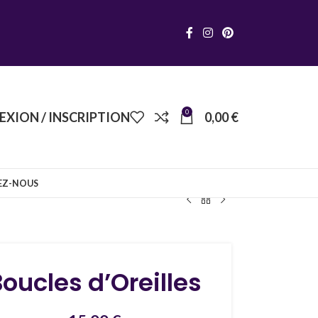
0
XION / INSCRIPTION
0,00
€
EZ-NOUS
Boucles d’Oreilles