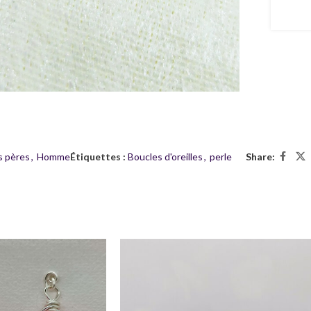
s pères
,
Homme
Étiquettes :
Boucles d'oreilles
,
perle
Share: