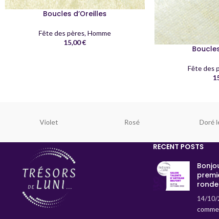
Boucles d’Oreilles
Fête des pères
,
Homme
15,00
€
Boucles
Fête des 
1
Violet
Rosé
Doré l
RECENT POSTS
Bonjou
premi
ronde
14/10/
commen