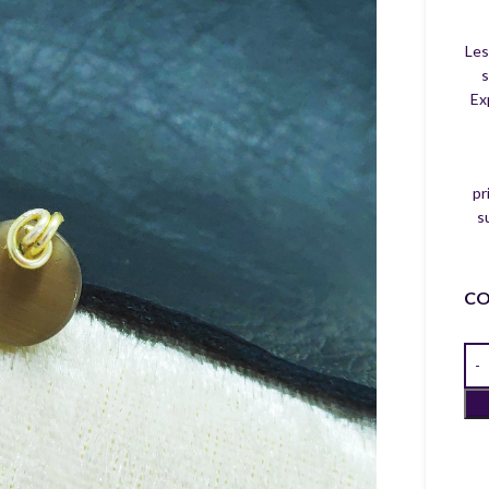
Les
s
Ex
pr
s
CO