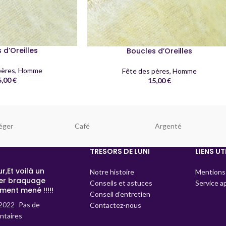
 d’Oreilles
Boucles d’Oreilles
pères
,
Homme
Fête des pères
,
Homme
5,00
€
15,00
€
éger
Café
Argenté
TRESORS DE LUNI
LIENS UT
r,Et voilà un
Notre histoire
Mentions 
er braquage
Conseils et astuces
Service a
ment mené !!!!!
Conseil d’entretien
2022
Pas de
Contactez-nous
taires