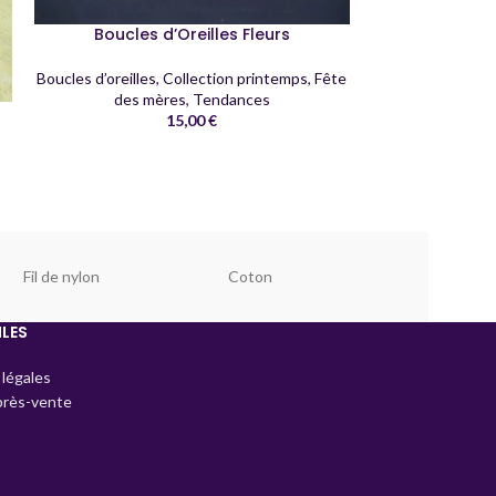
Boucles d’Oreilles Fleurs
Boucles d’oreilles
,
Collection printemps
,
Fête
des mères
,
Tendances
15,00
€
Fil de nylon
Coton
ILES
légales
près-vente