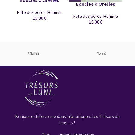
Boucles d’Oreilles
Boucles d’Oreilles
Fête des pères
,
Homme
B
Fête des pères
,
Homme
15,00
€
15,00
€
Fê
Violet
Rosé
Bonjour et bienvenue dans la boutique « Les Trésors de
Luni... » !