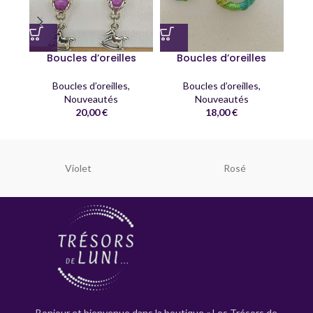
Boucles d’oreilles
Boucles d’oreilles
Boucles d’oreilles
,
Boucles d’oreilles
,
Br
Nouveautés
Nouveautés
20,00
€
18,00
€
Violet
Rosé
Bonjour et bienvenue dans la boutique « Les Trésors de